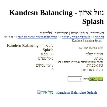
נוזל איזון - Kandesn Balancing
Splash
סאנריידר | תוספי תזונה | ספירולינה | כלורופיל
דף הבית
>>
סאנריידר מוצרים - רכישה
>>
מוצרי קנדסן לטיפוח יומיומי של העור
>> נוזל איזון
- Kandesn Balancing Splash
נוזל איזון - Kandesn Balancing
שם המוצר/פריט:
Splash
המחיר שלנו:
₪221.00
מע"מ:
כולל מע"מ
(קיימת אפשרות לאיסוף עצמי ללא תשלום נוסף)
זמן אספקה:
3 ימי עסקים
תקופת אחריות:
0
הוסף לסל
כמות: