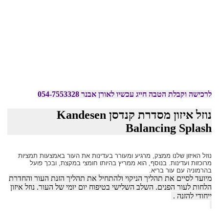
מידע נוסף
לרכישה וקבלת הטבה חייג עכשיו לאורן אבנר 054-7553328
נוזל איזון מסדרת קנדסן Kandesen
Balancing Splash
נוזל האיזון שלנו ממצק, מרגיע ומעורר בעדינות את העור באמצעות תמציות
מרוכזות ועדינות. בנוסף, הוא ממריץ בהיותו חומצי במקצת, ובכך פועל
בהרמוניה עם עור בריא.
מיועד לסיים את תהליך הניקוי ולהתחיל את תהליך הזנת העור והחדרת
הלחות לעור הפנים. השלב השלישי בטיפוח יום יומי של העור. נוזל איזון
ייחודי להזנה .