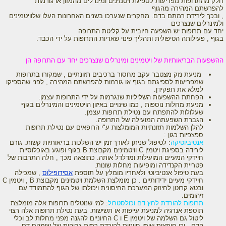
חלק מהתרופות מפריעות לספיגת ויטמינים ומינרלים מהמזון או גורמות
להפרשתם המהירה מהגוף
, ובכך לירידת רמתם בדם. מחקרים שנערכו בשנים האחרונות העלו שלוויטמינים
ולמינרלים שנצרכים
יחד עם תרופות יש השפעה חיובית על קליטת התרופה
בגוף , פעילותה הטיפולית ותהליך פינוי שאריות התרופות על ידי הכבד.
ההשפעות הבריאותיות של ויטמינים ומינרלים שנצרכים יחד עם התרופה הן
מניעת נזק מצטבר עקב מחסור ברכיבים תזונתיים , שמקורו בתרופות
שמפריעות לספיגתם בגוף או גורמות להפרשתם המהירה , לפני שהספיקו
למלא את תפקידן.
הפחתת ההשפעות השליליות שנגרמות על ידי התרופות עצמן.
מניעת מחלות נוספות , כמו שינויים באיזון הויטמינים והמינרלים בגוף
שעלולות להתפתח עם נטילת תרופות עצמן.
הגברת השפעתה המועילה של התרופה.
להלן השלמות תזונתיות המומלצות ע"י הרופאים עם נטילת תרופות
ספצפיות כגון :
אנטיביוטיקה
: לטיפול שניתן לאורך זמן יש השלכות בריאותיות קשות. גורם
לירידה בספיגת ויטמין C וויטמינים מקבוצת B בגוף ופוגע באוכלוסיית
חיידקי המעיים המועילות ומדלדל אותה. כתוצאה מכך , חלה התרבות של
פטריית הקנדידה ומופיעות מחלות שונות.
בעת טיפול אנטיביוטי ולאחריו מומלץ על תוספת
אסידופילוס
, שמכילה
חיידקי מעיים ידידותיים . כן מומלצת השלמת ויטמינים מקבוצת B , ויטמין C
ובטא קרוטן לחיזוק המערכת החיסונית ויכולתו של הגוף להתמודד עם
זיהומים.
תרופות להורדת לחץ דם וכולסטרול
: למי שנוטלים תרופות אלה מומלצת
תוספת אנרגיה למניעת עייפות או תשישות. בעת נטילת תרופות אלה רצוי
ליטול גם השלמה של ויטמין E ו C החיוניים להגנה מפני מחלות לב וכלי
הדם , וכן חומצות שומן חיוניות להורדת רמות גבוהות של שומנים דם.