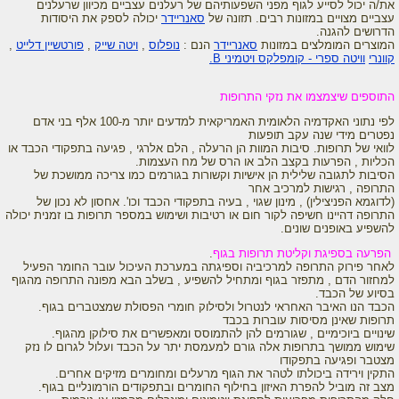
את/ה יכול לסייע לגוף מפני השפעותיהם של רעלנים עצביים מכיוון שרעלנים
עצביים מצויים במזונות רבים. תזונה של
סאנריידר
יכולה לספק את היסודות
הדרושים להגנה.
המוצרים המומלצים במזונות
סאנריידר
הנם :
נופלוס
,
ויטה שייק
,
פורטשיין דלייט
,
קוונרי
וויטה ספרי - קומפלקס ויטמיני B.
התוספים שיצמצמו את נזקי התרופות
לפי נתוני האקדמיה הלאומית האמריקאית למדעים יותר מ-100 אלף בני אדם
נפטרים מידי שנה עקב תופעות
לוואי של תרופות. סיבות המוות הן הרעלה , הלם אלרגי , פגיעה בתפקודי הכבד או
הכליות , הפרעות בקצב הלב או הרס של מח העצמות.
הסיבות לתגובה שלילית הן אישיות וקשורות בגורמים כמו צריכה ממושכת של
התרופה , רגישות למרכיב אחר
(לדוגמא הפניצילין) , מינון שגוי , בעיה בתפקודי הכבד וכו'. אחסון לא נכון של
התרופה דהיינו חשיפה לקור חום או רטיבות ושימוש במספר תרופות בו זמנית יכולה
להשפיע באופנים שונים.
הפרעה בספיגת וקליטת תרופות בגוף
.
לאחר פירוק התרופה למרכיביה וספיגתה במערכת העיכול עובר החומר הפעיל
למחזור הדם , מתפזר בגוף ומתחיל להשפיע , בשלב הבא מפונה התרופה מהגוף
בסיוע של הכבד.
הכבד הנו האיבר האחראי לנטרול ולסילוק חומרי הפסולת שמצטברים בגוף.
תרופות שאינן מסיסות עוברות בכבד
שינויים ביוכימיים , שגורמים להן להתמוסס ומאפשרים את סילוקן מהגוף.
שימוש ממושך בתרופות אלה גורם למעמסת יתר על הכבד ועלול לגרום לו נזק
מצטבר ופגיעה בתפקודו
התקין וירידה ביכולתו לטהר את הגוף מרעלים ומחומרים מזיקים אחרים.
מצב זה מוביל להפרת האיזון בחילוף החומרים ובתפקודים הורמונליים בגוף.