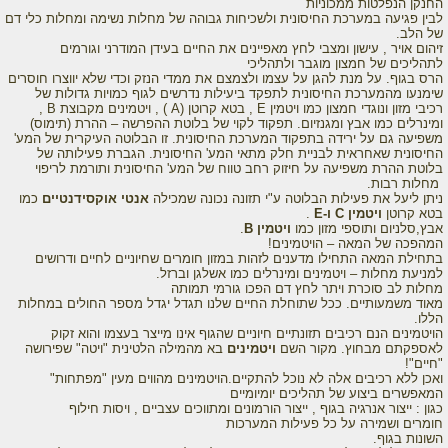
החנקן הנפלטות ממכוניות
לבין פגיעה במערכת החיסונית ולשכיחות גבוהה של מחלות נשימה ומחלות כלי דם
של הלב.
זיהום אויר , עישון ומצבי לחץ מאפיינים את החיים בעידן המודרני וגורמים
לתהליכים של חמצון מוגבר ולתהליכי
הרס בגוף. על מנת
להגן על עצמו ולצמצם את ממדי הנזק וכדי שלא יווצרו חוסרים
שימנעו מהמערכת החיסונית לתפקד ביעילות נדרשים לגוף כמויות גדולות של
רכיבי מזון ונוגדי חמצון כמו ויטמין E , בטא קרוטן (A ) , ויטמינים מקבוצת B ,
ומינרלים כמו אבץ ומגנזיום. תפקוד לקוי של בלוטת ההפרשה – ההרת (תימוס)
משפיעה גם על ירידה בתפקוד המערכת החיסונית. זו הבלוטה העיקרית של המע'
החיסונית שאחראית לבניית חלק מתאי המע' החיסונית. הגברת פעילותה של
בלוטת ההרת משפיעה על חיזוק רחב טווח של המע' החיסונית ותורמת לריפוי
מחלות רבות.
ניתן ליעל את פעילות הבלוטה ע"י תזונה נכונה שמכילה
אנטי אוקסידנטיים
כמו
בטא קרוטן
ויטמין C ו-E
.
אבץ,סלניום ותוספי מזון כמו
ויטמין B
.
המהפכה של המאה – הויטמינים!
בתחילת המאה התחילו מדענים לזהות במזון חומרים שחיוניים לחיים ודרושים
למניעת מחלות – ויטמינים ומינרלים כמו אשלגן וברזל.
מחלות לב סוכרת ויתר לחץ דם הפכו גורמי תמותה
מאוד משמעותיים. ככל שתוחלת החיים שלנו תגדל יגדל מספר החולים במחלות
הללו.
הויטמינים הנם רכיבים תזונתיים חיוניים שהגוף אינו מייצר בעצמו והוא זקוק
לאספקתם מבחוץ. מקור השם
ויטמינים
בא מהמילה הלטינית "ויטה" שפירושה
"חיים"!
ואכן ללא רכיבים אלה לא נוכל להתקיים.הויטמינים מהווים מעין "מפתחות"
המאפשרים ביצוע של תהליכים יומיומיים
כגון : ייצור אנרגיה בגוף , ייצור הורמונים ומתווכים עצביים , ויסות חילוף
חומרים ושמירה על כל פעילות המערכות
השונות בגוף.