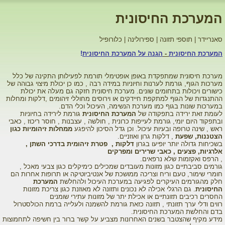
המערכת החיסונית
סאנריידר | תוספי תזונה | ספירולינה | כלורופיל
המערכת החיסונית
-
הגנה על המערכת החיסונית
!
מערכת חיסונית שמתפקדת באופן אופטימלי תורמת לפעילותן התקינה של כלל
מערכות הגוף, גורמת לערנות וחיוניות במידה רבה , כמו כן יכולת מיצוי גבוהה של
כישורים ויכולות בתחומים שונים. מערכת חיסונית חזקה גם מעלה את יכולת
ההתנגדות של הגוף למתקפת חיידקים או וירוסים מחוללי זיהומים ,דלקות ומחלות
במערכות שונות בגוף כמו מערכת הנשימה, העיכול וכלי הדם.
לעומת זאת ירידה בתפקודה של
המערכת החיסונית
גורמת לירידה בחיוניות
ובתפקוד היום יומי, גורמת לעייפות כרונית , חולשה , עצבנות , חוסר ריכוז , כאבי
ראש , שינה טרופה ובעיות עיכול. וכן גדל הסיכון להיפגע
ממחלות זיהומיות כגון
הצטננות, שפעת
, דלקות גרון ואוזניים.
בשכיחות גדולה יותר יופיעו בגרון
דלקות , פטרת זיהומית בדרכי השתן ,
אלרגיות, פצעים , כאבי שרירים ומפרקים
, הרפס ואקזמות שלא נרפאים.
גורמים סביבתיים כגון מזונות מעובדים שמכילים כימיקלים כגון צבעי מאכל ,
חומרי שימור, טעם וריח וצריכה ממושכת של אנטיביוטיקה או תרופות אחרות הם
חלק מהגורמים העיקרים לפגיעה במערכת העיכול ולהחלשת
המערכת
החיסונית
. גם הרגלי אכילה לא נכונים ותזונה לא מאוזנת כגון צריכת מזונות
החסרים רכיבים תזונתיים או אכילת יתר של מזונות עתירי שומנים
רווים ודלי ערך תזונתי , תזונה כזאת גורמת להשמנה ולעלייה ברמת הכולסטרול
בדם והחלשת המערכת החיסונית.
מידע מקיף שהצטבר בשנים האחרונות מצביע על קשר ברור בין חשיפה לתחמוצות