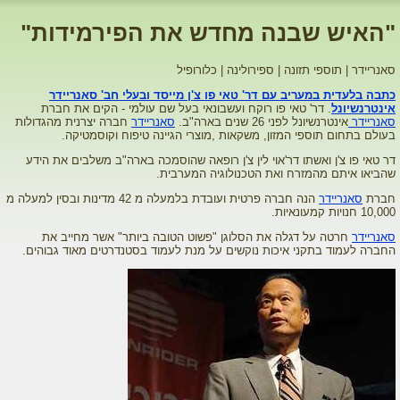
"האיש שבנה מחדש את הפירמידות"
סאנריידר | תוספי תזונה | ספירולינה | כלורופיל
כתבה בלעדית במעריב עם דר' טאי פו צ'ן מייסד ובעלי חב' סאנריידר
אינטרנשיונל
. דר' טאי פו רוקח ועשבונאי בעל שם עולמי - הקים את חברת
סאנריידר
אינטרנשיונל לפני 26 שנים בארה"ב.
סאנריידר
חברה יצרנית מהגדולות
בעולם בתחום תוספי המזון, משקאות ,מוצרי הגיינה טיפוח וקוסמטיקה.
דר טאי פו צ'ן ואשתו דר'אוי לין צ'ן רופאה שהוסמכה בארה"ב משלבים את הידע
שהביאו איתם מהמזרח ואת הטכנולוגיה המערבית.
חברת
סאנריידר
הנה חברה פרטית ועובדת בלמעלה מ 42 מדינות ובסין למעלה מ
10,000 חנויות קמעונאיות.
סאנריידר
חרטה על דגלה את הסלוגן "פשוט הטובה ביותר" אשר מחייב את
החברה לעמוד בתקני איכות נוקשים על מנת לעמוד בסטנדרטים מאוד גבוהים.