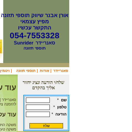
אורן אבנר שיווק תוספי תזונה
מפיץ עצמאי
התקשר עכשיו
054-7553328
סאנריידר
Sunrider
תוספי תזונה
סאנריידר
|
אודות
|
תוספי תזונה
|
ויטמין b12
שלח/י הודעה ונציג יחזור
עוד על ו
אליך בהקדם
סאנריידר | 
שם
*
להזמנה צלצל/י
טלפון
*
עוד על ויט
הודעה
*
משקה טעימ