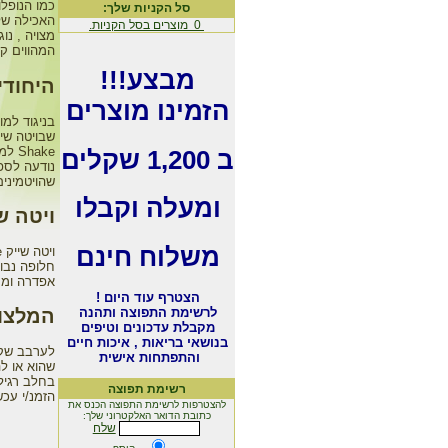
כמו הנופלוס Plus
סל הקניות שלך:
0
מוצרים בסל הקניות.
המהווים קר
מבצע!!!
היחודי
הזמינו מוצרים
בניגוד למו
hake
ב 1,200 שקלים
שהויטמינים
ומעלה וקבלו
ויטה ש
משלוח חינם
חלופה נבו
אפדרה וממתיקים מלאכותיי
הצטרף עוד היום !
לרשימת התפוצה ותהנה
המלצו
מקבלת עדכונים וטיפים
בנושאי בריאות , איכות חיים
והתפתחות אישית
בחלב רגיל
רשימת תפוצה
הזמנ/י עכשיו 
להצטרפות לרשימת התפוצה הכנס את
כתובת הדואר האלקטרוני שלך:
שלח