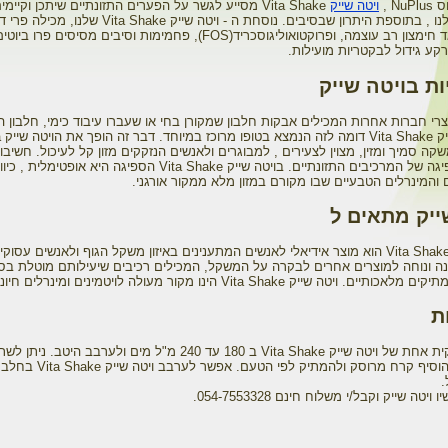
Nu ,
ויטה שייק
Vita Shake מסייע לגשר על הפערים התזונתיים שיתכן וקי
האכילה שלנו , בתוספת היתרון שבסיבים. נוסחת ה - ויטה שייק Shake
מצויה , נוגד חימצון רב עוצמה, ופרוקטואוליגוסכריד(FOSׁ), פחמימות וסיבים מסיסים פרו ביו
קע גידול לבקטריות מועילות.
ות בויטה שייק
צרי חברות אחרות המכילים אבקות חלבון שמקורן בחי או שעברו עיבוד כימי, חלבון ה
שבוי
S למשקה סמיך ומזין, מצוין לצעירים , למבוגרים ולאנשים הנזקקים מזון קל לעיכול. חשיב
נודעה לספיגה של המרכיבים התזונתיים. בויטה שייק Vita Shake הספיגה היא אופטימלית , כיוו
 והמינרלים הטבעיים שבו מקורם במזון מלא ממקור אורגני.
ייק מתאים ל
ויטה שייק Vita Shake הוא מוצר אידיאלי לאנשים המתענינים באיזון משקל הגוף ולאנשים עסוק
נה ונוחה למוצרים אחרים לבקרה על המשקל, המכילים רכיבים שיעילותם מוטלת בספ
ם. ויטה שייק Vita Shake הינו מקור מעולה לויטמינים ומינרלים חיוניים.
ת
לערבב שקית אחת של ויטה שייק Vita Shake ב 180 עד 240 מ"ל מים ולערבב היטב. 
שהוא או להוסיף קרח מרוסק ולהמתיק לפי הטעם.
.
ויטה שייק וקבל/י משלוח חינם 054-7553328.