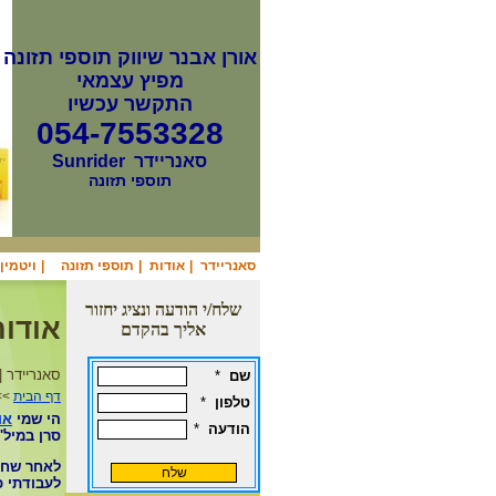
אורן אבנר שיווק תוספי תזונה
מפיץ עצמאי
התקשר עכשיו
054-7553328
סאנריידר
Sunrider
תוספי תזונה
סאנריידר
|
אודות
|
תוספי תזונה
|
ויטמין b12
שלח/י הודעה ונציג יחזור
אודות
אליך בהקדם
סאנריידר | 
שם
*
דף הבית
>>
טלפון
*
הי שמי
או
הודעה
*
סרן במיל'.
לאחר שחרו
לעבודתי כ