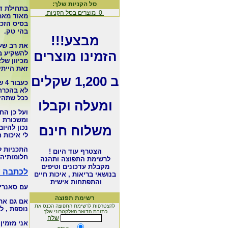
סל הקניות שלך:
בתחילת דר
0
מוצרים בסל הקניות.
מאוד מאת
בסיס
הזכ
בהי טק.
מבצע!!!
את רב שעו
הזמינו מוצרים
להשקיע ב
מכי
וון של
זאת הייתי
ב 1,200 שקלים
כע
לא בהכרח 
ככל שתהי
ומעלה וקבלו
ועל כן הח
ומשכורת י
משלוח חינם
לי איכות ח
התכניות ל
הצטרף עוד היום !
חלומותיהם
לרשימת התפוצה ותהנה
מקבלת עדכונים וטיפים
לכתבה על
בנושאי בריאות , איכות חיים
והתפתחות אישית
עם סאנרי
רשימת תפוצה
אם גם את/
להצטרפות לרשימת התפוצה הכנס את
נוספת , ל
כתובת הדואר האלקטרוני שלך:
שלח
אני מזמין