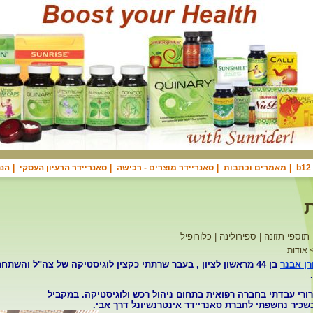
|
מאמרים וכתבות
|
סאנריידר מוצרים - רכישה
|
סאנריידר הרעיון העסקי
|
הנח
תוספי תזונה | ספירולינה | כלורופיל
 אודות
רן אבנר
בן 44 מראשון לציון , בעבר שרתתי כקצין לוגיסטיקה של צה"ל והשתח
רי עבדתי בחברה רפואית בתחום ניהול רכש ולוגיסטיקה. במקביל
שכיר נחשפתי לחברת סאנריידר אינטרנשיונל
דרך אבי.