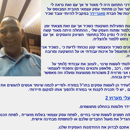
כי התחום היה לי מאוד זר אך עם זאת נראה לי
גר ועל כן פתחתי עסק עצמאי מהבית המבוסס על
ינות של חברת
סאנריידר
במקביל להיותי עובד שכיר
ת הפעילות השקעתי כשכיר אך עם זאת מצאתי זמן
למוד ופתוח העסק שלי , ההתחלה היתה מאוד קשה
א היה לי נסיון כלל בתחומי השיווק והעסקים אך עם
 נחוש ללמוד ולהצליח.
בור 4 שנים כשכיר וכעצמאי קטן נוכחתי לדעת כי , כשכיר אני
מתוגמל על איכות עבודתי או על ההשקעה ומרובה
ה.
לטתי לעשות שינוי , לעזוב את עבודתי (לותר על
פה , רכב , פלאפון ותנאים נוחים) והפכתי לעצמאי
נכון להיום אני מרוויח 2 משכורות ממוצעות ומעלה וזה מאפשר
יים גבוהה.
עתיד הן לעשות עסקים בחו"ל במזרח -ל
סיייע לכמה שיותר אנשים להגשים את
 , יש לי תכנית לקנות אי במזרח ולהפוך אותו למקום תיירותי.
י מערוץ 2
ידר חלומות בהחלט מתגשמים.
ה חפצים לעשות שינוי בחיים , לפתח עסק עצמאי בעלות מזערית , לפתח הכנס
הגדיל את מעגל החברים שלכם או להתפתח מבחינה אישית.
 אתכם לבדוק את ההזדמנות העסקית שלנו.