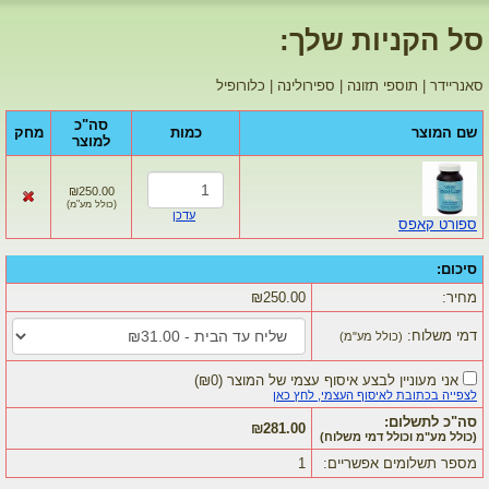
סל הקניות שלך:
סאנריידר | תוספי תזונה | ספירולינה | כלורופיל
סה"כ
שם המוצר
כמות
מחק
למוצר
₪250.00
(
כולל מע"מ
)
עדכן
ספורט קאפס
סיכום:
מחיר:
₪250.00
דמי משלוח:
(כולל מע"מ)
אני מעוניין לבצע איסוף עצמי של המוצר
(
₪0
)
לצפייה בכתובת לאיסוף העצמי, לחץ כאן
סה"כ לתשלום:
₪281.00
(כולל מע"מ וכולל דמי משלוח)
מספר תשלומים אפשריים:
1