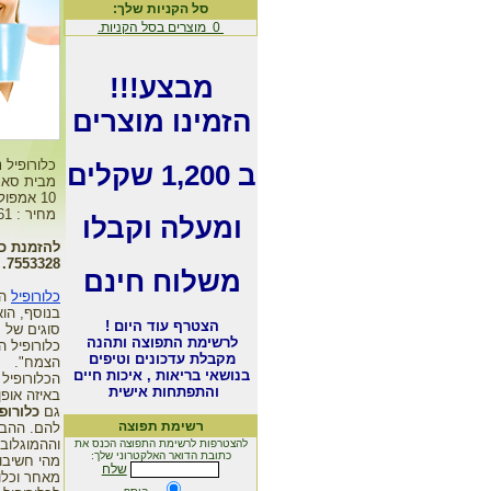
סל הקניות שלך:
0
מוצרים בסל הקניות.
מבצע!!!
הזמינו מוצרים
כלורופיל נ
ב 1,200 שקלים
מבית סאנרי
10 אמפולות של 5 מ"ל כל אחד
מחיר : 261 שקל
ומעלה וקבלו
להזמנת כל
7553328.
משלוח חינם
כלורופיל
הוא
הצטרף עוד היום !
סוגים של ח
לרשימת התפוצה ותהנה
כלורופיל 
מקבלת עדכונים וטיפים
הצמח".
בנושאי בריאות , איכות חיים
הכלורופיל
והתפתחות אישית
באיזה אופן
גם
כלורופ
רשימת תפוצה
להם. ההבד
וההמוגלובי
להצטרפות לרשימת התפוצה הכנס את
כתובת הדואר האלקטרוני שלך:
מהי חשיבות
שלח
מאחר וכלו