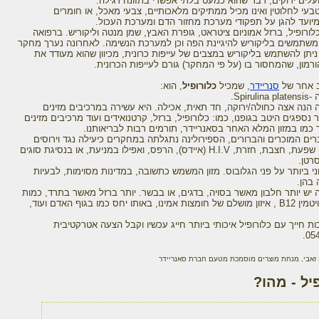
עלים ירוקים, דבר שהוא כמעט בלתי אפשרי בתזונה רגילה.
בעי לחלוטין ואינו מכיל ממתיקים מלאכותיים, צבעי מאכל, או חומרים
יועד להגן על תפקודי מערכת מחזור הדם ומערכת העכול.
לורופיל, ברזל אמוניום ציטראט, גופרת האבץ, שמן מנטה וליקוריש. ברפואה
שתמשים בליקוריש להיגיינת הפה וכן למערכת הנשימה. לאחרונה נערך מחקר
 ניתן להשתמש בליקוריש במצבים של עייפות כרונית, מכיוון שהוא מעודד את
הורמון, שהמחסור בו (על פי המחקר) גורם לעייפות הכרונית.
ב אחר של
סנריידר
, שמכיל
כלורופיל
, הוא:
Spiru.
 הנה אצה כחולה/ירוקה, חד תאית, אכילה. היא עשירה במרכיבים מזינים
 נספגים היטב בגופנו, כמו: כלורופיל, ברזל, קרטנואידים ועוד מרכיבים מזינים
 כמו במזון המלא האחר בסאנריידר, תורמים רבות לבריאותנו.
ים המוכרים והברורים, הספירולינה נתגלתה במחקרים כיעילה נגד וירוסים
שונים כמו: שפעת, חצבת, חזרת, H.I.V (איידס), הרפס, ואפילו במניעת, או בנסיגת סוגים
רטן.
יוני ביותר על פני הגלובוס. מזון המשמש כתשובה, במדינות מסוימות, לבעיות
 בהן.
 יש יותר חלבון מאשר בסויה, בדגים, או בבשר. יותר ברזל מאשר בתרד, כמות
גדולה של ויטמין B12 , איזון מושלם של חומצות אמינו, באותו יחס כמו בגוף האדם ועוד,
ות חייך עם כלורופיל איכותי ביותר חייג עכשיו וקבל הצעה אטרקטיבית
054
ה זאבי, מנחת מוצרים מוסמכת מטעם חברת סאנריידר
יל - מהו?