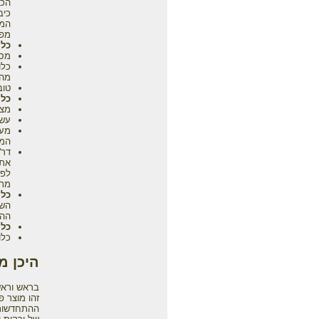
הכר
כיב
המע
מפח
כלו
מסי
מהח
טוב
כלו
מצו
עשי
מעו
המע
דר'
את 
לפי
מתכ
כלו
השפ
ההמ
כלו
כלו
היכן מ
בראש וראשו
זהו מוצר פ
ההתחדשות.