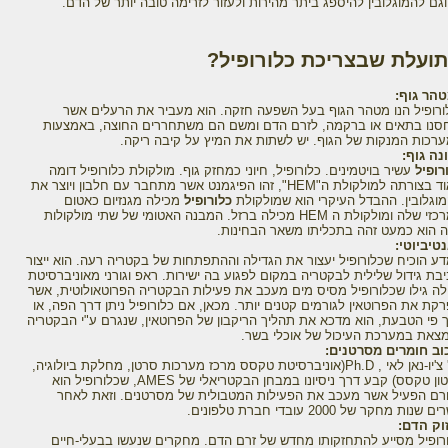
וגם להמוגלובין להיספג ביתר מהירות ולעזור לזרימה טובה יותר של הדם.
ועלת שבצריכת כלורופיל?
מטהר גוף:
ורופיל הנו מטהר הגוף בעל השפעה חזקה. הוא מעביר את הרעלים אשר
סנו בתאים או ברקמה, לזרם הדם ומשם הם משתחררים החוצה, באמצעות
רכות המנקות של הגוף. יש לשתות את המיץ על קיבה ריקה.
נה גוף:
רופיל
עשיר בויטמינים. כלורופיל, חיוני כמחזק גוף. מולקולת כלורופיל דומה
מאוד בצורתה למולקולת ה"HEM", זהו הפיגמנט אשר מתחבר עם חלבון ויוצר את
וגלובין. ההבדל העיקרי הוא שמולקולת
כלורופיל
מכילה מגנזיום כאטום
המרכזי שלה ומולקולת ה HEM מכילה ברזל. המבנה האטומי של שתי מולקולות
 הוא כמעט זהה בתכליתו משאר הבחינות.
טיביוטי:
ע הוכיח שכלורופיל יעצור את הגדילה וההתפתחות של בקטריה רעה. הוא ייצור
בת גידול שלילית לבקטריה במקום לפגוע בה ישירות. ראפ וגורני מאוניברסיטת
ולה גילו שכלורופיל מסיס מים מעכב את פעילות הבקטריה הפרוטאולוטית, אשר
קת את הפרוטאין לגורמים קטנים יותר. מכאן, אם כלורופיל ניתן דרך הפה, או
 פי הטבעת, הוא מדכא את תהליך הריקבון של הפרוטאין, שנגרם ע"י הבקטריה
צאת במערכת העיכול של אוכלי בשר.
וב חומרים מסרטנים:
דר' צ'יו-נאן לאי , Ph.D(אוניברסיטת טקסס מרכז מערכות סרטן, מחלקת ביולוגיה,
יוסטון טקסס) קבע דרך ניסיונו במבחן הבקטריאלי של AMES, שכלורופיל הוא
רם הפעיל אשר מעכב את הפעילות המטבולית של מסרטנים. וזאת לאחר
שנות מחקר של 2000 עובדי חברת טלפונים.
וק הדם:
רופיל מסייע להתחזקותו מחדש של זרם הדם. מחקרים שנעשו בבעלי-חיים