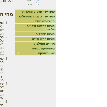
לכלורופיל 
הוסף
הסר
סאנריידר פרסים והוקרות
מהי הת
סאנריידר כתבות שהיו עלינו
מוצרי סאנריידר
כ
פורום בריאות ורפואה
כל
אלטרנטיבית
אוח
המע
פורום מטפלים
כבו
פורום הריון ולידה
כלו
אתרים מומלצים
ההמ
קוסמטיקה טבעית
אנטיביוטיקה
אלה
כאנ
המד
סבי
לוי
מפר
דרך
הנמ
עיכ
הגו
עשרים 
חיז
כלו