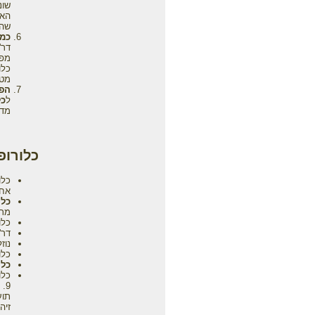
שונ
שהי
כמפ
דר'
מפח
כלו
מטב
הפר
ל
כל
מדר
כלורופ
כלו
אחר
כלו
מרו
כלו
דר'
נוז
כלו
כלו
כלו
9. ב"יומן הניתוח האמריקאי" (1940) דר' בנימין קרוסקין ממליץ על
תוע
זיה