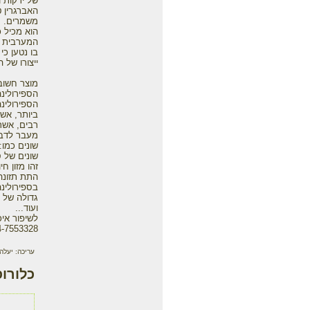
של ירקות ו
האברגרין ט
משמרים. מ
הוא מכיל כ
המערבית מ
בו נטען כי
ייצורו של 
מוצר חשו
הספירולינה -lina platensis
הספירולינה
ביותר, אשר
רבים, אשר
מעבר לדבר
שונים של ס
זהו מזון ח
התת תזונה
בספירולינה
ועוד...
לשיפור איכ
-7553328.
עריכה: יעל
כלורופ