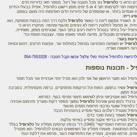
ים הראו כי
כלורופיל
נקי מכל תגובה של רעל. מספר תאי כדוריות הדם
האדומות חזר לקדמותו תוך 4 או 5 ימים מזמן רישום כלורופיל, אפילו בבעלי-החיים
ו אנמיים ביותר, או שמספרם של כדוריות הדם האדומות היה מועט בגופם.
יג ריח:
 פ. האוורד ווסקוט דיווח כי כאשר
כלורופיל
נלקח דרך הפה בכמות מספקת, הוא
ית, או מחסל לחלוטין ריחות לא נעימים מהגוף ומהפה. מחקריו הראו כי
רופיל יעיל ביותר בנטרול ריחות רעים בתוך הגוף, שנגרמים ממזון, משתייה,
ק ומשינויים מטבוליים, מזיעה לאחר מאמץ גופני, עצבנות הווסת וכד'.
עות בעור:
ורופיל
יש השפעה המרגיעה בטיפול במחלות עור, עקיצות חרקים, זיהום וכוויות
גה ראשונה ושנייה.
לרכישת כלורופיל איכותי נוזלי צלצל עכשו וקבל הטבה - 054-7553328
יל - תכונות נוספות
רופיל הוא תוצר הראשון של אור ולכן הוא מכיל יותר אנרגיית אור מכל חומר
.
רופיל
עשיר בחמצן. המוח וכל הרקמות מתפקדים, ברמה מקסימלית, בסביבה
בת חמצן.
רופיל הוא אנטיביוטי וניתן לשימוש חיצוני ופנימי בגוף, כמרפא.
 ברנרד ג'נסן טוען שעיכול
כלורופיל
נמשך מספר דקות ומצריך מינימום אנרגיה.
ל כלורופיל שוטף מרבצי תרופות וסמים מהגוף.
רופיל מנטרל רעלנים בגוף ומסייע בהיטהרות הכבד.
רופיל
משפר בעיות סוכר בדם.
רופיל מסייע בריפוי אקנה ומסייע באיחוי צלקות.
כלורופיל
בגלל
לתו המחטאת. מאמרו ממליץ על השימושים הבאים לכלורופיל: הוא מנטרל
ומים, מרפא פצעים, ממריץ את התחדשות העור, מרפא את דלקת הגת