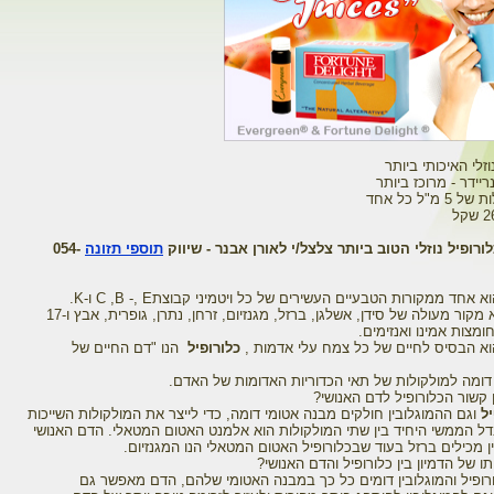
וזלי האיכותי ביותר
ידר - מרוכז ביותר
ורופיל נוזלי הטוב ביותר צלצל/י לאורן אבנר - שיווק
תוספי תזונה
054-
 אחד ממקורות הטבעיים העשירים של כל ויטמיני קבוצתC ,B -, E ו-K.
בנוסף, הוא מקור מעולה של סידן, אשלגן, ברזל, מגנזיום, זרחן, נתרן, גופרית, אבץ ו-17
ומצות אמינו ואנזימים.
הוא הבסיס לחיים של כל צמח עלי אדמות ,
כלורופיל
הנו "דם החיים של
 דומה למולקולות של תאי הכדוריות האדומות של האדם.
 קשור הכלורופיל לדם האנושי?
יל
וגם ההמוגלובין חולקים מבנה אטומי דומה, כדי לייצר את המולקולות השייכות
ל הממשי היחיד בין שתי המולקולות הוא אלמנט האטום המטאלי. הדם האנושי
ן מכילים ברזל בעוד שבכלורופיל האטום המטאלי הנו המגנזיום.
ו של הדמיון בין כלורופיל והדם האנושי?
רופיל והמוגלובין דומים כל כך במבנה האטומי שלהם, הדם מאפשר גם