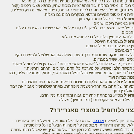
ונית, מתגבר על דלקות וזיהומי אוזניים, מפחית ורידים ברגליים, מרפא
י-רגליים, מסיר מחלות עור והתפרצויות מוכות שחין, מרפא פצעי רקטום (קצה
י הגס), מטפל בהצלחה בדלקות צוואר הרחם, נפטר מזיהומי נרתיק טפילים,
ית את טיפוס המעיים ומרפא במקרים רבים גם מגלות.
רופיל
תפקידו כשל חומר ניקוי בגוף.
יע במניעת ריקבון שיניים.
כלורופיל אשר נמצא בפה למשך 5 דקות יקל על כאבי שיניים. הוא יסיר רעלים
ניכיים.
 לגרגר עם מיץ כלורופיל כדי לחטא את הלוע.
רופיל
משפר את העיכול.
ין להפרעות בדם מכל הסוגים.
ר באנזימים.
לה בתור מנקה עור ונספג דרך העור. מעולה גם נגד שלשול ולשמירת ניקיון
יים. הוא עשיר במגנזיום.
 בירשר, קרא לכלורופיל "אנרגיית שמש מרוכזת". הוא טען ש"
כלורופיל
משפר
תפקוד הלב ומשפיע על מערכת כלי הדם, המעיים, הרחם והריאות."
 דר' בירשר, הטבע משתמש בכלורופיל כמטהר גוף, מחזק ומנטרל רעלים, כמו
ות כבדות ועוד.
רופיל
יכול למוסס את צלקות הנוצרות בריאות מנשימת גזים חומצתיים.
עתה של תחמוצת החד-חמצנית מופחתת, מאחר שכלורופיל מגביר את ייצור
וגלובין בגוף.
רופיל
מסייע בהפחתת לחץ דם גבוה ומחזק את נימי הדם.
רופיל הוא אנטי אוקסידנט ( נוגד חמצון ) מעולה.
צוי כלורופיל במוצרי סאנריידר?
נה ניתן למוצאו ב
אברגרין
שהוא כלורפיל מאוד איכותי ויעל מבית סאנריידר .
לאי, נוסחתו הייחודית, מבוססת על מומחיות הבעלים ועל פילוסופיית
 כדי להשיג השפעה שיש לבקבוקון אחד של אברגרין, יש לאכול כמות עצומה