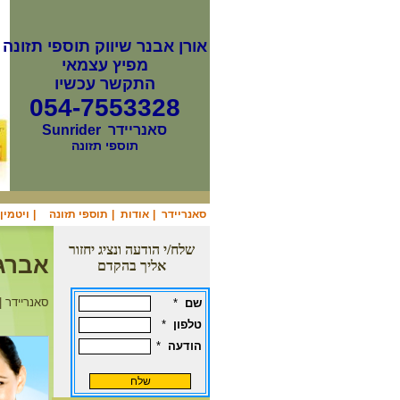
אורן אבנר שיווק תוספי תזונה
מפיץ עצמאי
התקשר עכשיו
054-7553328
סאנריידר
Sunrider
תוספי תזונה
סאנריידר
|
אודות
|
תוספי תזונה
|
ויטמין b12
שלח/י הודעה ונציג יחזור
אברגרין / green
אליך בהקדם
סאנריידר | 
שם
*
טלפון
*
הודעה
*