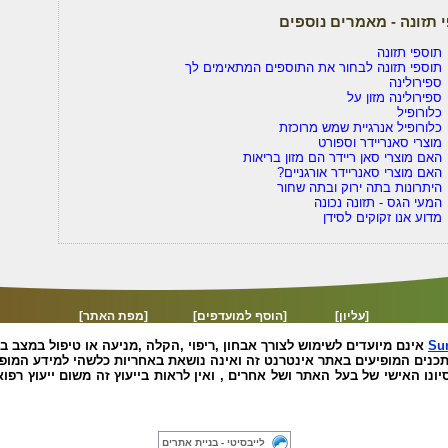
 תזונה - מאמרים נוספים
תוספי תזונה
תוספי תזונה לבחור את התוספים המתאימים לך
ספירולינה
ספירולינה מזון על
כלורופיל
כלורופיל אנרגיית שמש מרוכזת
מוצרי סאנריידר וספורט
האם מוצרי סאן ריידר הם מזון בריאות
האם מוצרי סאנריידר אורגניים?
היתרונות בתה ירוק ובתה שחור
המעי הגס - תזונה נכונה
מדוע אנו זקוקים לסידן
[עליון]
[הוסף למועדפים]
[מפת האתר]
Su
אינם מיועדים לשימוש לצורך אבחון ,ריפוי ,הקלה ,מניעה או טיפול במצב ב
כנים המופיעים באתר אינטרנט זה ואינה נושאת באחריות כלשהי למידע המופי
יונו האישי של בעל האתר ושל אחרים , ואין לראות בייעוץ זה משום ייעוץ רפו
סאנריידר
|
תוספי תזונה
|
ספירולינה
|
כלורופיל
|
שותפים ברשת
לייבסיטי - בניית אתרים